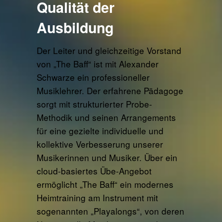
Qualität der
Ausbildung
Der Leiter und gleichzeitige Vorstand
von „The Baff“ ist mit Alexander
Schwarze ein professioneller
Musiklehrer. Der erfahrene Pädagoge
sorgt mit strukturierter Probe-
Methodik und seinen Arrangements
für eine gezielte individuelle und
kollektive Verbesserung unserer
Musikerinnen und Musiker. Über ein
cloud-basiertes Übe-Angebot
ermöglicht „The Baff“ ein modernes
Heimtraining am Instrument mit
sogenannten „Playalongs“, von deren