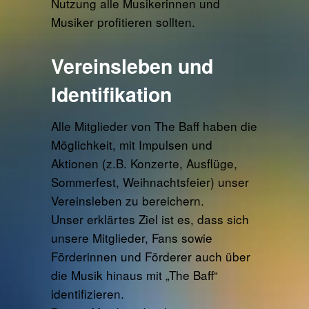
Nutzung alle Musikerinnen und
Musiker profitieren sollten.
Vereinsleben und
Identifikation
Alle Mitglieder von The Baff haben die
Möglichkeit, mit Impulsen und
Aktionen (z.B. Konzerte, Ausflüge,
Sommerfest, Weihnachtsfeier) unser
Vereinsleben zu bereichern.
Unser erklärtes Ziel ist es, dass sich
unsere Mitglieder, Fans sowie
Förderinnen und Förderer auch über
die Musik hinaus mit „The Baff“
identifizieren.