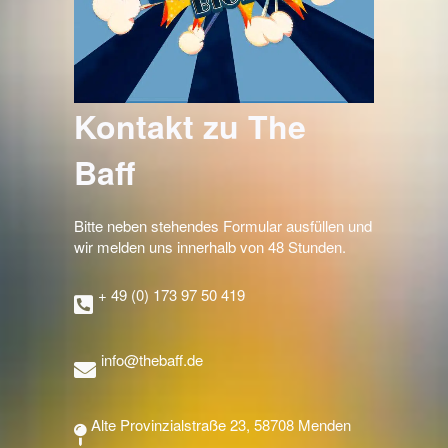
Kontakt zu The
Baff
Bitte neben stehendes Formular ausfüllen und
wir melden uns innerhalb von 48 Stunden.
+ 49 (0) 173 97 50 419
info@thebaff.de
Alte Provinzialstraße 23, 58708 Menden