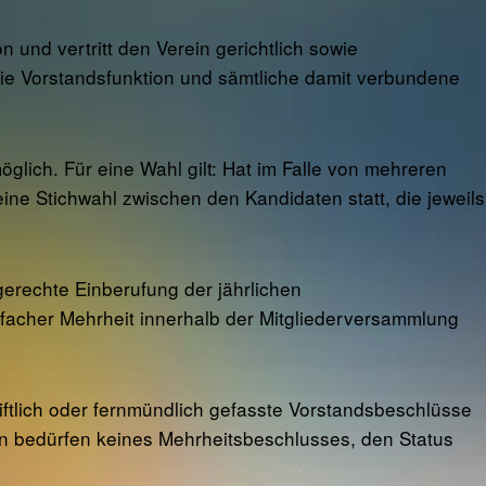
und vertritt den Verein gerichtlich sowie
 die Vorstandsfunktion und sämtliche damit verbundene
glich. Für eine Wahl gilt: Hat im Falle von mehreren
ine Stichwahl zwischen den Kandidaten statt, die jeweils
gerechte Einberufung der jährlichen
facher Mehrheit innerhalb der Mitgliederversammlung
riftlich oder fernmündlich gefasste Vorstandsbeschlüsse
ngen bedürfen keines Mehrheitsbeschlusses, den Status