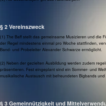
§ 2 Vereinszweck
(1) The Baff stellt das gemeinsame Musizieren und die F
der Regel mindestens einmal pro Woche stattfinden, verw
Band- und Probeleiter Alexander Schwarze ermöglicht.
(2) Neben der gezielten Ausbildung werden zudem regelmä
präsentieren. Fest eingeplant sind ein Sommer- und Wei
musikalische Austausch mit befreundeten Bigbands und 
§ 3 Gemeinnützigkeit und Mittelverwend