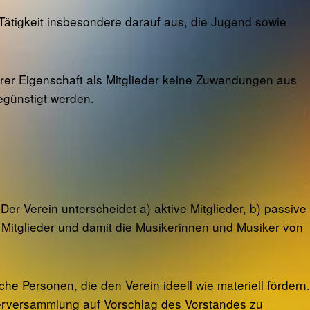
ne Tätigkeit insbesondere darauf aus, die Jugend sowie
ihrer Eigenschaft als Mitglieder keine Zuwendungen aus
egünstigt werden.
Der Verein unterscheidet a) aktive Mitglieder, b) passive
n Mitglieder und damit die Musikerinnen und Musiker von
sche Personen, die den Verein ideell wie materiell fördern.
derversammlung auf Vorschlag des Vorstandes zu