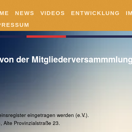
ME
NEWS
VIDEOS
ENTWICKLUNG
I
PRESSUM
(von der Mitgliederversammmlung
einsregister eingetragen werden (e.V.).
 Alte Provinzialstraße 23.