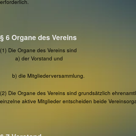
erforderlich.
§ 6 Organe des Vereins
(1) Die Organe des Vereins sind
a) der Vorstand und
b) die Mitgliederversammlung.
(2) Die Organe des Vereins sind grundsätzlich ehrenamt
einzelne aktive Mitglieder entscheiden beide Vereinso