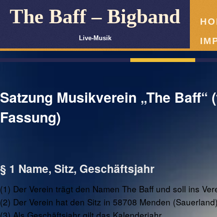
The Baff – Bigband
HO
Live-Musik
IM
Satzung Musikverein „The Baff“ 
Fassung)
§ 1 Name, Sitz, Geschäftsjahr
(1) Der Verein trägt den Namen The Baff und soll ins Ver
(2) Der Verein hat den Sitz in 58708 Menden (Sauerland),
(3) Als Geschäftsjahr gilt das Kalenderjahr.