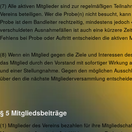
(7) Alle aktiven Mitglieder sind zur regelmäßigen Teiln
Vereins beteiligen. Wer die Probe(n) nicht besucht, ka
Probe ist dem Bandleiter rechtzeitig, mindestens jedoch
verschuldeten Ausnahmefällen ist auch eine kürzere Zei
Fehlens bei Probe oder Auftritt entscheiden die aktiven
(8) Wenn ein Mitglied gegen die Ziele und Interessen de
das Mitglied durch den Vorstand mit sofortiger Wirkung
und einer Stellungnahme. Gegen den möglichen Ausschl
über den die nächste Mitgliederversammlung entscheide
§ 5 Mitgliedsbeiträge
(1) Mitglieder des Vereins bezahlen für ihre Mitgliedscha