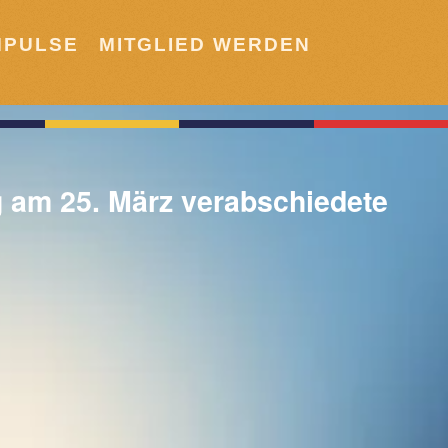
MPULSE
MITGLIED WERDEN
 am 25. März verabschiedete