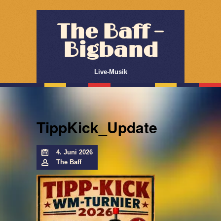
The Baff –
Bigband
Live-Musik
TippKick_Update
4. Juni 2026
The Baff