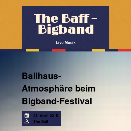
The Baff –
Bigband
Live-Musik
Ballhaus-
Atmosphäre beim
Bigband-Festival
23. April 2015
The Baff