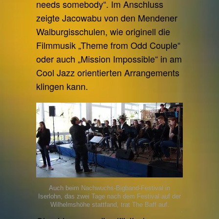
needs somebody“. Im Anschluss
zeigte Jacowabu von den Mendener
Walburgisschulen, wie originell die
Filmmusik „Theme from Odd Couple“
oder auch „Mission Impossible“ in am
Cool Jazz orientierten Arrangements
klingen kann.
Auch beim Nachwuchs-Bigband-Festival in
Iserlohn, das zwei Tage nach dem Festival auf der
Wilhelmshöhe stattfand, trat The Baff auf.