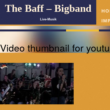
The Baff – Bigband
HO
Live-Musik
IM
Video thumbnail for youtu