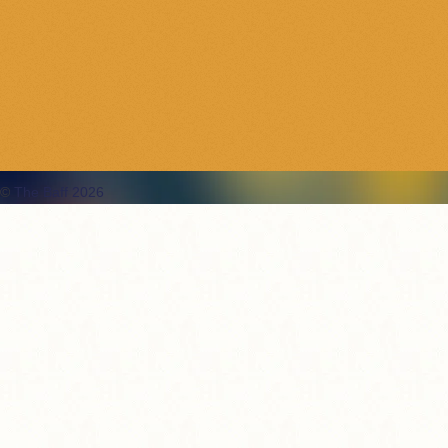
©
The Baff 2026