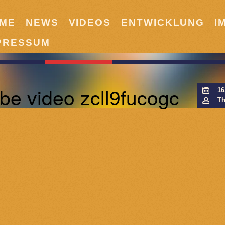
ME
NEWS
VIDEOS
ENTWICKLUNG
I
PRESSUM
be video zcll9fucogc
16
Th