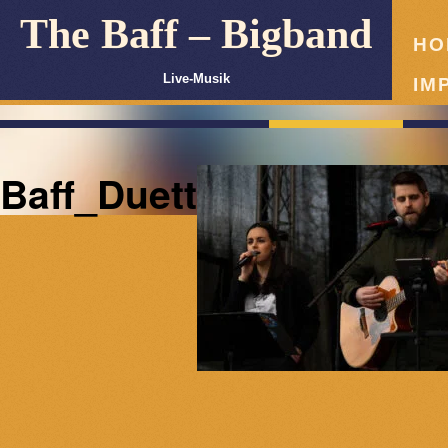
The Baff – Bigband
HO
Live-Musik
IM
Baff_Duett