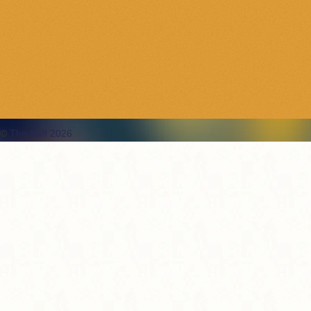
©
The Baff 2026