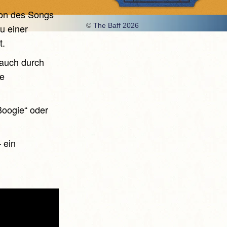
ion des Songs
©
The Baff 2026
u einer
t.
 auch durch
ie
Boogie“ oder
 ein