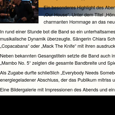
Ein besonderes Highlight des Aben
„Our House“. Unter dem Titel „Hönn
charmanten Hommage an das neue 
In rund einer Stunde bot die Band so ein unterhaltsames 
musikalische Dynamik überzeugte. Sängerin Chiara Sc
„Copacabana“ oder „Mack The Knife“ mit ihren ausdruc
Neben bekannten Gesangstiteln setzte die Band auch in
„Mambo No. 5“ zeigten die gesamte Bandbreite und Spie
Als Zugabe durfte schließlich „Everybody Needs Somebo
energiegeladener Abschluss, der das Publikum mitriss u
Eine Bildergalerie mit Impressionen des Abends und ein