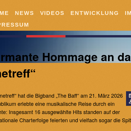
ME
NEWS
VIDEOS
ENTWICKLUNG
I
PRESSUM
charmante Hommage an d
etreff“
etreff“ hat die Bigband „The Baff“ am 21. März 2026
likum erlebte eine musikalische Reise durch ein
te: Insgesamt 16 ausgewählte Hits standen auf der
nationale Charterfolge feierten und vielfach sogar die Spi