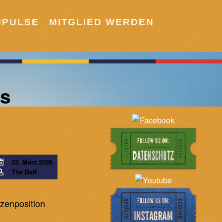
MPULSE
MITGLIED WERDEN
as
23. März 2026
The Baff
tzenposition