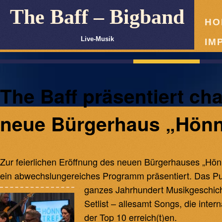
The Baff – Bigband
HO
Live-Musik
IM
The Baff präsentiert 
neue Bürgerhaus „Hönn
Zur feierlichen Eröffnung des neuen Bürgerhauses „Hönn
ein abwechslungereiches Programm präsentiert. Das Pub
ganzes Jahrhundert Musikgeschich
Setlist – allesamt Songs, die inter
der Top 10 erreich(t)en.