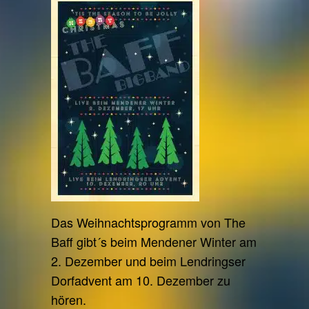
Das Weihnachtsprogramm von The
Baff gibt´s beim Mendener Winter am
2. Dezember und beim Lendringser
Dorfadvent am 10. Dezember zu
hören.