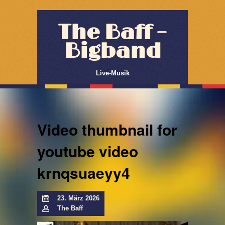
The Baff –
Bigband
Live-Musik
Video thumbnail for
youtube video
krnqsuaeyy4
23. März 2026
The Baff