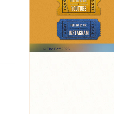
©
The Baff 2026