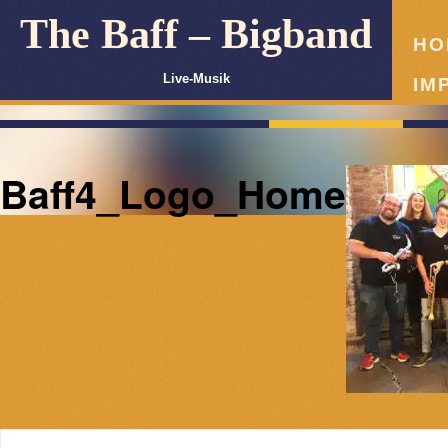
The Baff – Bigband
HO
Live-Musik
IM
Baff4_Logo_Home